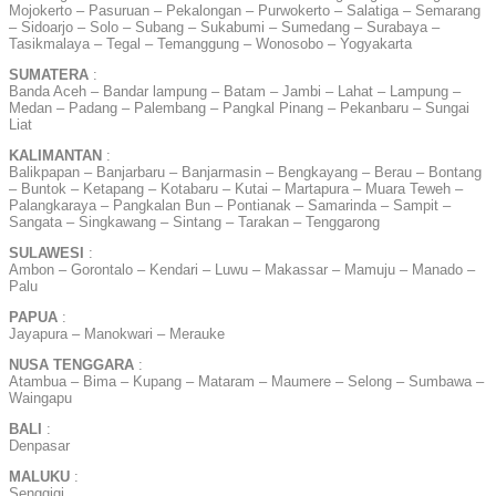
Mojokerto – Pasuruan – Pekalongan – Purwokerto – Salatiga – Semarang
– Sidoarjo – Solo – Subang – Sukabumi – Sumedang – Surabaya –
Tasikmalaya – Tegal – Temanggung – Wonosobo – Yogyakarta
SUMATERA
:
Banda Aceh – Bandar lampung – Batam – Jambi – Lahat – Lampung –
Medan – Padang – Palembang – Pangkal Pinang – Pekanbaru – Sungai
Liat
KALIMANTAN
:
Balikpapan – Banjarbaru – Banjarmasin – Bengkayang – Berau – Bontang
– Buntok – Ketapang – Kotabaru – Kutai – Martapura – Muara Teweh –
Palangkaraya – Pangkalan Bun – Pontianak – Samarinda – Sampit –
Sangata – Singkawang – Sintang – Tarakan – Tenggarong
SULAWESI
:
Ambon – Gorontalo – Kendari – Luwu – Makassar – Mamuju – Manado –
Palu
PAPUA
:
Jayapura – Manokwari – Merauke
NUSA TENGGARA
:
Atambua – Bima – Kupang – Mataram – Maumere – Selong – Sumbawa –
Waingapu
BALI
:
Denpasar
MALUKU
:
Senggigi