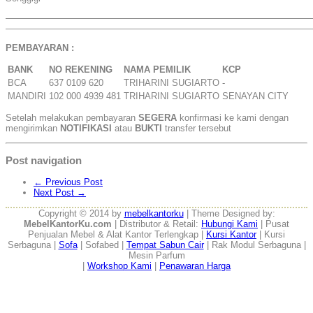
——————————————————————————————————
——————————————————————————————————
PEMBAYARAN :
BANK
NO REKENING
NAMA PEMILIK
KCP
BCA
637 0109 620
TRIHARINI SUGIARTO
-
MANDIRI
102 000 4939 481
TRIHARINI SUGIARTO
SENAYAN CITY
Setelah melakukan pembayaran
SEGERA
konfirmasi ke kami dengan
mengirimkan
NOTIFIKASI
atau
BUKTI
transfer tersebut
Post navigation
←
Previous Post
Next Post
→
Copyright © 2014 by
mebelkantorku
| Theme Designed by:
MebelKantorKu.com
| Distributor & Retail:
Hubungi Kami
| Pusat
Penjualan Mebel & Alat Kantor Terlengkap |
Kursi Kantor
| Kursi
Serbaguna |
Sofa
| Sofabed |
Tempat Sabun Cair
| Rak Modul Serbaguna |
Mesin Parfum
|
Workshop Kami
|
Penawaran Harga