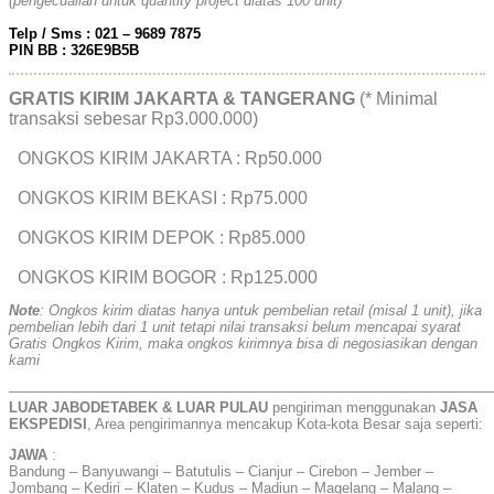
(pengecualian untuk quantity project diatas 100 unit)
Telp / Sms : 021 – 9689 7875
PIN BB : 326E9B5B
GRATIS KIRIM JAKARTA & TANGERANG
(* Minimal
transaksi sebesar Rp3.000.000)
ONGKOS KIRIM JAKARTA : Rp50.000
ONGKOS KIRIM BEKASI : Rp75.000
ONGKOS KIRIM DEPOK : Rp85.000
ONGKOS KIRIM BOGOR : Rp125.000
Note
: Ongkos kirim diatas hanya untuk pembelian retail (misal 1 unit), jika
pembelian lebih dari 1 unit tetapi nilai transaksi belum mencapai syarat
Gratis Ongkos Kirim, maka ongkos kirimnya bisa di negosiasikan dengan
kami
——————————————————————————————————
LUAR JABODETABEK & LUAR PULAU
pengiriman menggunakan
JASA
EKSPEDISI
, Area pengirimannya mencakup Kota-kota Besar saja seperti:
JAWA
:
Bandung – Banyuwangi – Batutulis – Cianjur – Cirebon – Jember –
Jombang – Kediri – Klaten – Kudus – Madiun – Magelang – Malang –