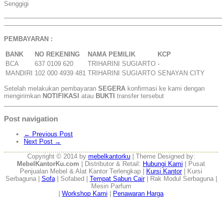
Senggigi
——————————————————————————————————
——————————————————————————————————
PEMBAYARAN :
BANK
NO REKENING
NAMA PEMILIK
KCP
BCA
637 0109 620
TRIHARINI SUGIARTO
-
MANDIRI
102 000 4939 481
TRIHARINI SUGIARTO
SENAYAN CITY
Setelah melakukan pembayaran
SEGERA
konfirmasi ke kami dengan
mengirimkan
NOTIFIKASI
atau
BUKTI
transfer tersebut
Post navigation
←
Previous Post
Next Post
→
Copyright © 2014 by
mebelkantorku
| Theme Designed by:
MebelKantorKu.com
| Distributor & Retail:
Hubungi Kami
| Pusat
Penjualan Mebel & Alat Kantor Terlengkap |
Kursi Kantor
| Kursi
Serbaguna |
Sofa
| Sofabed |
Tempat Sabun Cair
| Rak Modul Serbaguna |
Mesin Parfum
|
Workshop Kami
|
Penawaran Harga