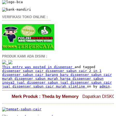
VERIFIKASI TOKO ONLINE :
PRODUK KAMI ADA DISINI :
This entry was posted in
dispenser
and tagged
dispenser sabun cair
dispenser sabun cair 2 in 1
dispenser sabun cair barang baru
dispenser sabun cair
murah
dispenser sabun murah
harga dispenser sabun
inova2
jual dispenser sabun
jual dispenser sabun cair
jual dispenser sabun cair murah
slimline
on
by
admin
.
Merk Produk : Theda by Memory
Dapatkan DISKON Men