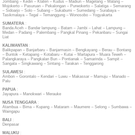
Jombang – Kediri – Klaten – Kudus – Madiun – Magelang – Malang –
Mojokerto – Pasuruan – Pekalongan – Purwokerto – Salatiga – Semarang
– Sidoarjo – Solo – Subang – Sukabumi – Sumedang – Surabaya –
Tasikmalaya – Tegal – Temanggung – Wonosobo – Yogyakarta
SUMATERA
:
Banda Aceh – Bandar lampung – Batam – Jambi – Lahat – Lampung –
Medan – Padang – Palembang – Pangkal Pinang – Pekanbaru – Sungai
Liat
KALIMANTAN
:
Balikpapan – Banjarbaru – Banjarmasin – Bengkayang – Berau – Bontang
– Buntok – Ketapang – Kotabaru – Kutai – Martapura – Muara Teweh –
Palangkaraya – Pangkalan Bun – Pontianak – Samarinda – Sampit –
Sangata – Singkawang – Sintang – Tarakan – Tenggarong
SULAWESI
:
Ambon – Gorontalo – Kendari – Luwu – Makassar – Mamuju – Manado –
Palu
PAPUA
:
Jayapura – Manokwari – Merauke
NUSA TENGGARA
:
Atambua – Bima – Kupang – Mataram – Maumere – Selong – Sumbawa –
Waingapu
BALI
:
Denpasar
MALUKU
: