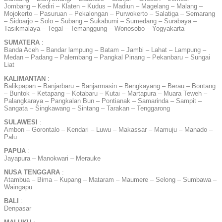
Jombang – Kediri – Klaten – Kudus – Madiun – Magelang – Malang –
Mojokerto – Pasuruan – Pekalongan – Purwokerto – Salatiga – Semarang
– Sidoarjo – Solo – Subang – Sukabumi – Sumedang – Surabaya –
Tasikmalaya – Tegal – Temanggung – Wonosobo – Yogyakarta
SUMATERA
:
Banda Aceh – Bandar lampung – Batam – Jambi – Lahat – Lampung –
Medan – Padang – Palembang – Pangkal Pinang – Pekanbaru – Sungai
Liat
KALIMANTAN
:
Balikpapan – Banjarbaru – Banjarmasin – Bengkayang – Berau – Bontang
– Buntok – Ketapang – Kotabaru – Kutai – Martapura – Muara Teweh –
Palangkaraya – Pangkalan Bun – Pontianak – Samarinda – Sampit –
Sangata – Singkawang – Sintang – Tarakan – Tenggarong
SULAWESI
:
Ambon – Gorontalo – Kendari – Luwu – Makassar – Mamuju – Manado –
Palu
PAPUA
:
Jayapura – Manokwari – Merauke
NUSA TENGGARA
:
Atambua – Bima – Kupang – Mataram – Maumere – Selong – Sumbawa –
Waingapu
BALI
:
Denpasar