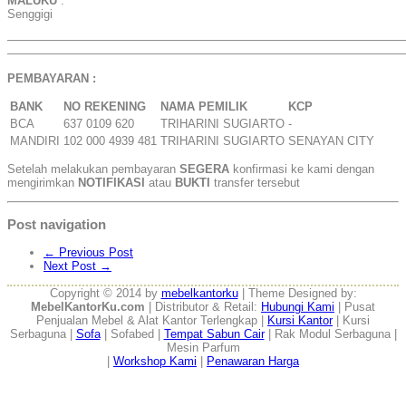
MALUKU
:
Senggigi
——————————————————————————————————
——————————————————————————————————
PEMBAYARAN :
BANK
NO REKENING
NAMA PEMILIK
KCP
BCA
637 0109 620
TRIHARINI SUGIARTO
-
MANDIRI
102 000 4939 481
TRIHARINI SUGIARTO
SENAYAN CITY
Setelah melakukan pembayaran
SEGERA
konfirmasi ke kami dengan
mengirimkan
NOTIFIKASI
atau
BUKTI
transfer tersebut
Post navigation
←
Previous Post
Next Post
→
Copyright © 2014 by
mebelkantorku
| Theme Designed by:
MebelKantorKu.com
| Distributor & Retail:
Hubungi Kami
| Pusat
Penjualan Mebel & Alat Kantor Terlengkap |
Kursi Kantor
| Kursi
Serbaguna |
Sofa
| Sofabed |
Tempat Sabun Cair
| Rak Modul Serbaguna |
Mesin Parfum
|
Workshop Kami
|
Penawaran Harga