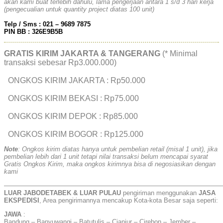
akan kami buat terlebih dahulu, lama pengerjaan antara 1 s/d 3 hari kerja
(pengecualian untuk quantity project diatas 100 unit)
Telp / Sms : 021 – 9689 7875
PIN BB : 326E9B5B
GRATIS KIRIM JAKARTA & TANGERANG
(* Minimal
transaksi sebesar Rp3.000.000)
ONGKOS KIRIM JAKARTA : Rp50.000
ONGKOS KIRIM BEKASI : Rp75.000
ONGKOS KIRIM DEPOK : Rp85.000
ONGKOS KIRIM BOGOR : Rp125.000
Note
: Ongkos kirim diatas hanya untuk pembelian retail (misal 1 unit), jika
pembelian lebih dari 1 unit tetapi nilai transaksi belum mencapai syarat
Gratis Ongkos Kirim, maka ongkos kirimnya bisa di negosiasikan dengan
kami
——————————————————————————————————
LUAR JABODETABEK & LUAR PULAU
pengiriman menggunakan
JASA
EKSPEDISI
, Area pengirimannya mencakup Kota-kota Besar saja seperti:
JAWA
:
Bandung – Banyuwangi – Batutulis – Cianjur – Cirebon – Jember –