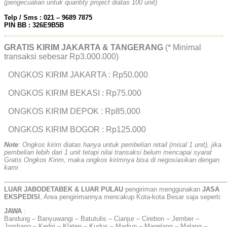
(pengecualian untuk quantity project diatas 100 unit)
Telp / Sms : 021 – 9689 7875
PIN BB : 326E9B5B
GRATIS KIRIM JAKARTA & TANGERANG
(* Minimal
transaksi sebesar Rp3.000.000)
ONGKOS KIRIM JAKARTA : Rp50.000
ONGKOS KIRIM BEKASI : Rp75.000
ONGKOS KIRIM DEPOK : Rp85.000
ONGKOS KIRIM BOGOR : Rp125.000
Note
: Ongkos kirim diatas hanya untuk pembelian retail (misal 1 unit), jika
pembelian lebih dari 1 unit tetapi nilai transaksi belum mencapai syarat
Gratis Ongkos Kirim, maka ongkos kirimnya bisa di negosiasikan dengan
kami
——————————————————————————————————
LUAR JABODETABEK & LUAR PULAU
pengiriman menggunakan
JASA
EKSPEDISI
, Area pengirimannya mencakup Kota-kota Besar saja seperti:
JAWA
:
Bandung – Banyuwangi – Batutulis – Cianjur – Cirebon – Jember –
Jombang – Kediri – Klaten – Kudus – Madiun – Magelang – Malang –