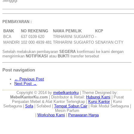
Senggigi
——————————————————————————————————
——————————————————————————————————
PEMBAYARAN :
BANK
NO REKENING
NAMA PEMILIK
KCP
BCA
637 0109 620
TRIHARINI SUGIARTO
-
MANDIRI
102 000 4939 481
TRIHARINI SUGIARTO
SENAYAN CITY
Setelah melakukan pembayaran
SEGERA
konfirmasi ke kami dengan
mengirimkan
NOTIFIKASI
atau
BUKTI
transfer tersebut
Post navigation
←
Previous Post
Next Post
→
Copyright © 2014 by
mebelkantorku
| Theme Designed by:
MebelKantorKu.com
| Distributor & Retail:
Hubungi Kami
| Pusat
Penjualan Mebel & Alat Kantor Terlengkap |
Kursi Kantor
| Kursi
Serbaguna |
Sofa
| Sofabed |
Tempat Sabun Cair
| Rak Modul Serbaguna |
Mesin Parfum
|
Workshop Kami
|
Penawaran Harga