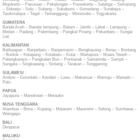
Mojokerto – Pasuruan – Pekalongan – Purwokerto – Salatiga – Semarang
– Sidoarjo – Solo – Subang – Sukabumi – Sumedang – Surabaya –
Tasikmalaya – Tegal – Temanggung – Wonosobo – Yogyakarta
SUMATERA
:
Banda Aceh – Bandar lampung – Batam – Jambi – Lahat – Lampung –
Medan – Padang – Palembang – Pangkal Pinang – Pekanbaru – Sungai
Liat
KALIMANTAN
:
Balikpapan – Banjarbaru – Banjarmasin – Bengkayang – Berau – Bontang
– Buntok – Ketapang – Kotabaru – Kutai – Martapura – Muara Teweh –
Palangkaraya – Pangkalan Bun – Pontianak – Samarinda – Sampit –
Sangata – Singkawang – Sintang – Tarakan – Tenggarong
SULAWESI
:
Ambon – Gorontalo – Kendari – Luwu – Makassar – Mamuju – Manado –
Palu
PAPUA
:
Jayapura – Manokwari – Merauke
NUSA TENGGARA
:
Atambua – Bima – Kupang – Mataram – Maumere – Selong – Sumbawa –
Waingapu
BALI
:
Denpasar
MALUKU
: