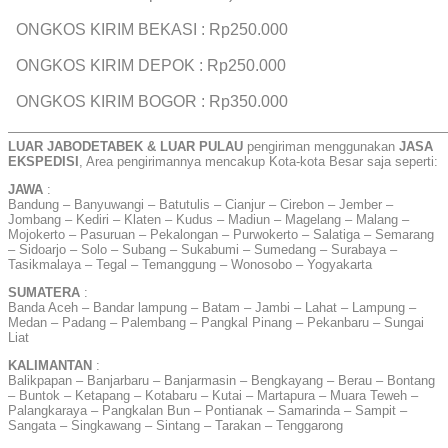
ONGKOS KIRIM BEKASI : Rp250.000
ONGKOS KIRIM DEPOK : Rp250.000
ONGKOS KIRIM BOGOR : Rp350.000
——————————————————————————————————
LUAR JABODETABEK & LUAR PULAU
pengiriman menggunakan
JASA
EKSPEDISI
, Area pengirimannya mencakup Kota-kota Besar saja seperti:
JAWA
:
Bandung – Banyuwangi – Batutulis – Cianjur – Cirebon – Jember –
Jombang – Kediri – Klaten – Kudus – Madiun – Magelang – Malang –
Mojokerto – Pasuruan – Pekalongan – Purwokerto – Salatiga – Semarang
– Sidoarjo – Solo – Subang – Sukabumi – Sumedang – Surabaya –
Tasikmalaya – Tegal – Temanggung – Wonosobo – Yogyakarta
SUMATERA
:
Banda Aceh – Bandar lampung – Batam – Jambi – Lahat – Lampung –
Medan – Padang – Palembang – Pangkal Pinang – Pekanbaru – Sungai
Liat
KALIMANTAN
:
Balikpapan – Banjarbaru – Banjarmasin – Bengkayang – Berau – Bontang
– Buntok – Ketapang – Kotabaru – Kutai – Martapura – Muara Teweh –
Palangkaraya – Pangkalan Bun – Pontianak – Samarinda – Sampit –
Sangata – Singkawang – Sintang – Tarakan – Tenggarong