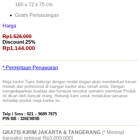
160 x 72 x 75 cm
Gratis Pemasangan
Harga
Rp1.526.000
Discount 25%
Rp1.144.000
* Permintaan Penawaran
Meja kantor Topix didesign dengan model elegan akan memberikan kesan
mewah dan profesional di ruangan kantor atau rumah anda. Dengan
mengedepankan kualitas dari furniture tersebut semakin membuat Produk
ini dicari oleh banyak orang. Hubungi kami untuk melakukan pesanan
terhadap produk meja kantor ini.
Telp / Sms : 021 – 9689 7875
PIN BB : 326E9B5B
GRATIS KIRIM JAKARTA & TANGERANG
(* Minimal
transaksi sebesar Rp3.000.000)