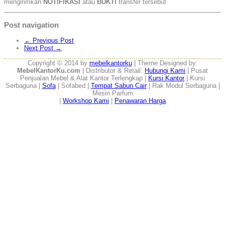
mengirimkan
NOTIFIKASI
atau
BUKTI
transfer tersebut
Post navigation
←
Previous Post
Next Post
→
Copyright © 2014 by
mebelkantorku
| Theme Designed by:
MebelKantorKu.com
| Distributor & Retail:
Hubungi Kami
| Pusat
Penjualan Mebel & Alat Kantor Terlengkap |
Kursi Kantor
| Kursi
Serbaguna |
Sofa
| Sofabed |
Tempat Sabun Cair
| Rak Modul Serbaguna |
Mesin Parfum
|
Workshop Kami
|
Penawaran Harga