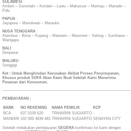
SULAWESI
:
Ambon – Gorontalo – Kendari – Luwu – Makassar – Mamuju – Manado –
Palu
PAPUA
:
Jayapura – Manokwari – Merauke
NUSA TENGGARA
:
Atambua – Bima – Kupang – Mataram – Maumere – Selong – Sumbawa –
Waingapu
BALI
:
Denpasar
MALUKU
:
Senggigi
Ket : Untuk Menghindari Kerusakan Akibat Proses Penyimpanan,
Khusus produk SOFA Akan Kami Buat Setelah Kami Menerima
Pesanan dari Konsumen.
——————————————————————————————————
PEMBAYARAN :
BANK
NO REKENING
NAMA PEMILIK
KCP
BCA
637 0109 620
TRIHARINI SUGIARTO
-
MANDIRI
102 000 4939 481
TRIHARINI SUGIARTO
SENAYAN CITY
Setelah melakukan pembayaran
SEGERA
konfirmasi ke kami dengan