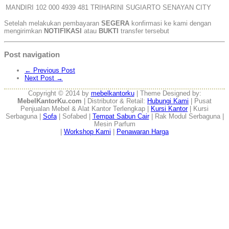
MANDIRI
102 000 4939 481
TRIHARINI SUGIARTO
SENAYAN CITY
Setelah melakukan pembayaran
SEGERA
konfirmasi ke kami dengan
mengirimkan
NOTIFIKASI
atau
BUKTI
transfer tersebut
Post navigation
←
Previous Post
Next Post
→
Copyright © 2014 by
mebelkantorku
| Theme Designed by:
MebelKantorKu.com
| Distributor & Retail:
Hubungi Kami
| Pusat
Penjualan Mebel & Alat Kantor Terlengkap |
Kursi Kantor
| Kursi
Serbaguna |
Sofa
| Sofabed |
Tempat Sabun Cair
| Rak Modul Serbaguna |
Mesin Parfum
|
Workshop Kami
|
Penawaran Harga