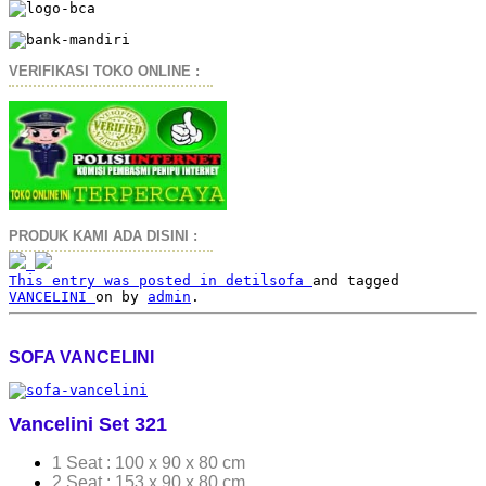
VERIFIKASI TOKO ONLINE :
PRODUK KAMI ADA DISINI :
This entry was posted in
detilsofa
and tagged
VANCELINI
on
by
admin
.
SOFA VANCELINI
Vancelini Set 321
1 Seat : 100 x 90 x 80 cm
2 Seat : 153 x 90 x 80 cm