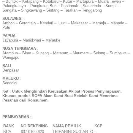
– Buntok – Ketapang – Kotabaru – Kutai – Martapura – Muara Teweh –
Palangkaraya – Pangkalan Bun – Pontianak – Samarinda – Sampit –
Sangata – Singkawang – Sintang – Tarakan – Tenggarong
SULAWESI
:
Ambon – Gorontalo – Kendari – Luwu – Makassar – Mamuju – Manado –
Palu
PAPUA
:
Jayapura – Manokwari – Merauke
NUSA TENGGARA
:
Atambua – Bima – Kupang – Mataram – Maumere – Selong – Sumbawa –
Waingapu
BALI
:
Denpasar
MALUKU
:
Senggigi
Ket : Untuk Menghindari Kerusakan Akibat Proses Penyimpanan,
Khusus produk SOFA Akan Kami Buat Setelah Kami Menerima
Pesanan dari Konsumen.
——————————————————————————————————
PEMBAYARAN :
BANK
NO REKENING
NAMA PEMILIK
KCP
BCA
637 0109 620
TRIHARINI SUGIARTO
-