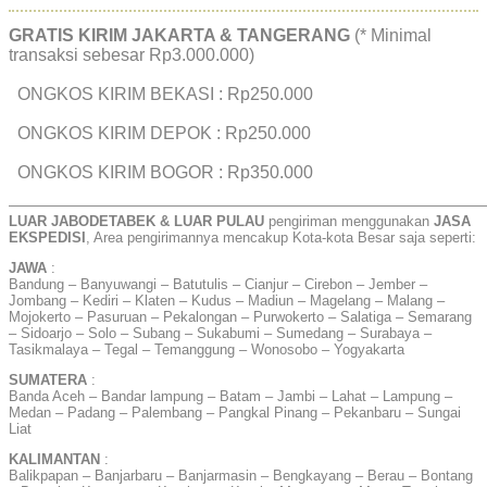
GRATIS KIRIM JAKARTA & TANGERANG
(* Minimal
transaksi sebesar Rp3.000.000)
ONGKOS KIRIM BEKASI : Rp250.000
ONGKOS KIRIM DEPOK : Rp250.000
ONGKOS KIRIM BOGOR : Rp350.000
——————————————————————————————————
LUAR JABODETABEK & LUAR PULAU
pengiriman menggunakan
JASA
EKSPEDISI
, Area pengirimannya mencakup Kota-kota Besar saja seperti:
JAWA
:
Bandung – Banyuwangi – Batutulis – Cianjur – Cirebon – Jember –
Jombang – Kediri – Klaten – Kudus – Madiun – Magelang – Malang –
Mojokerto – Pasuruan – Pekalongan – Purwokerto – Salatiga – Semarang
– Sidoarjo – Solo – Subang – Sukabumi – Sumedang – Surabaya –
Tasikmalaya – Tegal – Temanggung – Wonosobo – Yogyakarta
SUMATERA
:
Banda Aceh – Bandar lampung – Batam – Jambi – Lahat – Lampung –
Medan – Padang – Palembang – Pangkal Pinang – Pekanbaru – Sungai
Liat
KALIMANTAN
:
Balikpapan – Banjarbaru – Banjarmasin – Bengkayang – Berau – Bontang