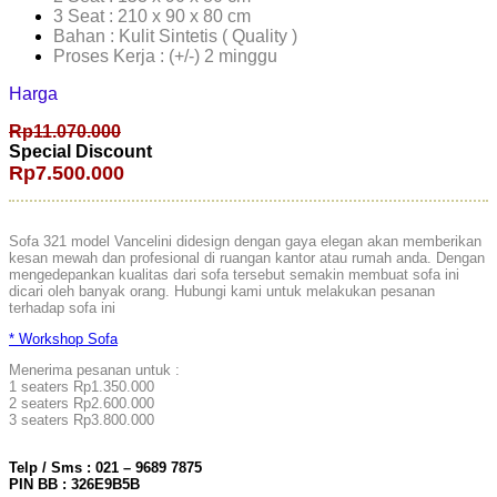
3 Seat : 210 x 90 x 80 cm
Bahan : Kulit Sintetis ( Quality )
Proses Kerja : (+/-) 2 minggu
Harga
Rp11.070.000
Special Discount
Rp7.500.000
Sofa 321 model Vancelini didesign dengan gaya elegan akan memberikan
kesan mewah dan profesional di ruangan kantor atau rumah anda. Dengan
mengedepankan kualitas dari sofa tersebut semakin membuat sofa ini
dicari oleh banyak orang. Hubungi kami untuk melakukan pesanan
terhadap sofa ini
* Workshop Sofa
Menerima pesanan untuk :
1 seaters Rp1.350.000
2 seaters Rp2.600.000
3 seaters Rp3.800.000
Telp / Sms : 021 – 9689 7875
PIN BB : 326E9B5B