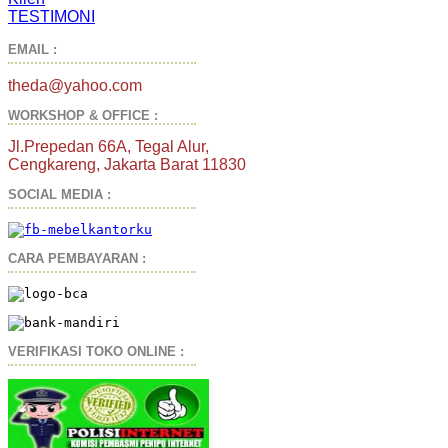
TESTIMONI
EMAIL :
theda@yahoo.com
WORKSHOP & OFFICE :
Jl.Prepedan 66A, Tegal Alur,
Cengkareng, Jakarta Barat 11830
SOCIAL MEDIA :
CARA PEMBAYARAN :
VERIFIKASI TOKO ONLINE :