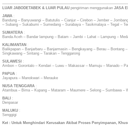
——————————————————————————————————
LUAR JABODETABEK & LUAR PULAU
pengiriman menggunakan
JASA E
JAWA
:
Bandung – Banyuwangi – Batutulis – Cianjur – Cirebon – Jember – Jombang
– Subang – Sukabumi – Sumedang – Surabaya – Tasikmalaya – Tegal – T
SUMATERA
:
Banda Aceh – Bandar lampung – Batam – Jambi – Lahat – Lampung – Meda
KALIMANTAN
:
Balikpapan – Banjarbaru – Banjarmasin – Bengkayang – Berau – Bontang –
Singkawang – Sintang – Tarakan – Tenggarong
SULAWESI
:
Ambon – Gorontalo – Kendari – Luwu – Makassar – Mamuju – Manado – Pa
PAPUA
:
Jayapura – Manokwari – Merauke
NUSA TENGGARA
:
Atambua – Bima – Kupang – Mataram – Maumere – Selong – Sumbawa – 
BALI
:
Denpasar
MALUKU
:
Senggigi
Ket : Untuk Menghindari Kerusakan Akibat Proses Penyimpanan, Khu