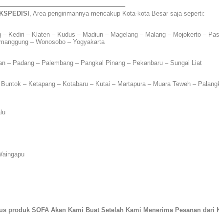
———————————————————–
KSPEDISI
, Area pengirimannya mencakup Kota-kota Besar saja seperti:
 – Kediri – Klaten – Kudus – Madiun – Magelang – Malang – Mojokerto – Pas
emanggung – Wonosobo – Yogyakarta
n – Padang – Palembang – Pangkal Pinang – Pekanbaru – Sungai Liat
 Buntok – Ketapang – Kotabaru – Kutai – Martapura – Muara Teweh – Palan
lu
Waingapu
sus produk SOFA Akan Kami Buat Setelah Kami Menerima Pesanan dari