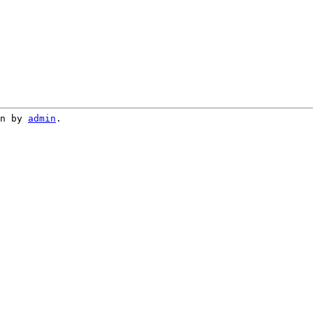
on
by
admin
.