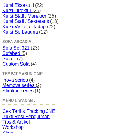
Kursi Eksekutif
(22)
Kursi Direktur
(26)
Kursi Staff / Manager
(25)
Kursi Staff / Sekretaris
(18)
Kursi Visitor / Hadap
(22)
Kursi Serbaguna
(12)
SOFA ARCADIA
Sofa Set 321
(23)
Sofabed
(5)
Sofa L
(7)
Custom Sofa
(4)
TEMPAT SABUN CAIR
Inova series
(4)
Memova series
(2)
Slimline series
(1)
MENU LAYANAN :
Cek Tarif & Tracking JNE
Bukti Resi Pengiriman
Tips & Artikel
Workshop
Klien