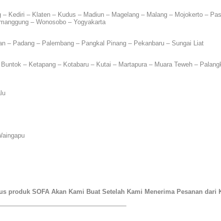
 – Kediri – Klaten – Kudus – Madiun – Magelang – Malang – Mojokerto – Pas
emanggung – Wonosobo – Yogyakarta
n – Padang – Palembang – Pangkal Pinang – Pekanbaru – Sungai Liat
 Buntok – Ketapang – Kotabaru – Kutai – Martapura – Muara Teweh – Palan
lu
Waingapu
sus produk SOFA Akan Kami Buat Setelah Kami Menerima Pesanan dari
———————————————————–