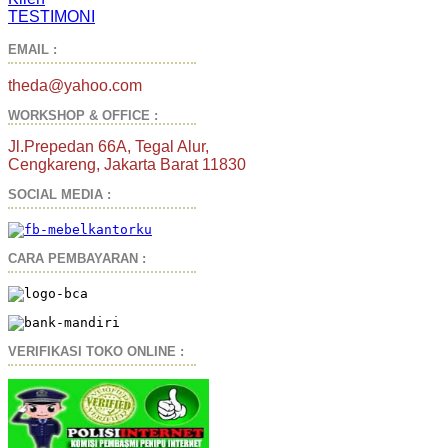
TESTIMONI
EMAIL :
theda@yahoo.com
WORKSHOP & OFFICE :
Jl.Prepedan 66A, Tegal Alur,
Cengkareng, Jakarta Barat 11830
SOCIAL MEDIA :
CARA PEMBAYARAN :
VERIFIKASI TOKO ONLINE :