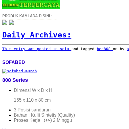
PRODUK KAMI ADA DISINI :
Daily Archives:
This entry was posted in
sofa
and tagged
bed808
on
by
a
SOFABED
808 Series
Dimensi W x D x H
165 x 110 x 80 cm
3 Posisi sandaran
Bahan : Kulit Sintetis (Quality)
Proses Kerja : (+/-) 2 Minggu