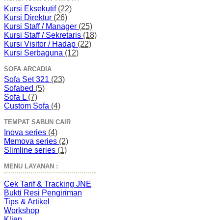
Kursi Eksekutif
(22)
Kursi Direktur
(26)
Kursi Staff / Manager
(25)
Kursi Staff / Sekretaris
(18)
Kursi Visitor / Hadap
(22)
Kursi Serbaguna
(12)
SOFA ARCADIA
Sofa Set 321
(23)
Sofabed
(5)
Sofa L
(7)
Custom Sofa
(4)
TEMPAT SABUN CAIR
Inova series
(4)
Memova series
(2)
Slimline series
(1)
MENU LAYANAN :
Cek Tarif & Tracking JNE
Bukti Resi Pengiriman
Tips & Artikel
Workshop
Klien