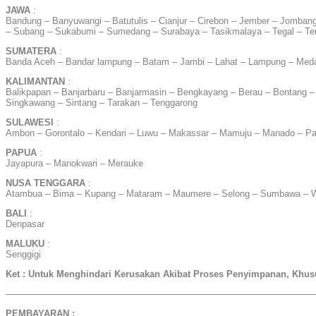
JAWA
:
Bandung – Banyuwangi – Batutulis – Cianjur – Cirebon – Jember – Jombang
– Subang – Sukabumi – Sumedang – Surabaya – Tasikmalaya – Tegal – T
SUMATERA
:
Banda Aceh – Bandar lampung – Batam – Jambi – Lahat – Lampung – Meda
KALIMANTAN
:
Balikpapan – Banjarbaru – Banjarmasin – Bengkayang – Berau – Bontang –
Singkawang – Sintang – Tarakan – Tenggarong
SULAWESI
:
Ambon – Gorontalo – Kendari – Luwu – Makassar – Mamuju – Manado – Pa
PAPUA
:
Jayapura – Manokwari – Merauke
NUSA TENGGARA
:
Atambua – Bima – Kupang – Mataram – Maumere – Selong – Sumbawa – 
BALI
:
Denpasar
MALUKU
:
Senggigi
Ket : Untuk Menghindari Kerusakan Akibat Proses Penyimpanan, Khu
——————————————————————————————————
PEMBAYARAN :