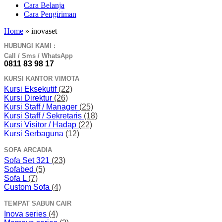
Cara Belanja
Cara Pengiriman
Home
»
inovaset
HUBUNGI KAMI :
Call / Sms / WhatsApp
0811 83 98 17
KURSI KANTOR VIMOTA
Kursi Eksekutif
(22)
Kursi Direktur
(26)
Kursi Staff / Manager
(25)
Kursi Staff / Sekretaris
(18)
Kursi Visitor / Hadap
(22)
Kursi Serbaguna
(12)
SOFA ARCADIA
Sofa Set 321
(23)
Sofabed
(5)
Sofa L
(7)
Custom Sofa
(4)
TEMPAT SABUN CAIR
Inova series
(4)