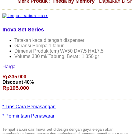
Merk Produk : Theda by Memory
Dapatkan DISKON M
Inova Set Series
Tatakan kaca ditengah dispenser
Garansi Pompa 1 tahun
Dimensi Produk (cm) W=50 D=7.5 H=17.5
Volume 330 ml/ Tabung, Berat : 1.350 gr
Harga
Rp335.000
Discount 40%
Rp195.000
* Tips Cara Pemasangan
* Permintaan Penawaran
Tempat sabun cair Inova Set didesign dengan gaya elegan akan
memberikan kesan mewah dan profesional di ruangan mandi atau rumah