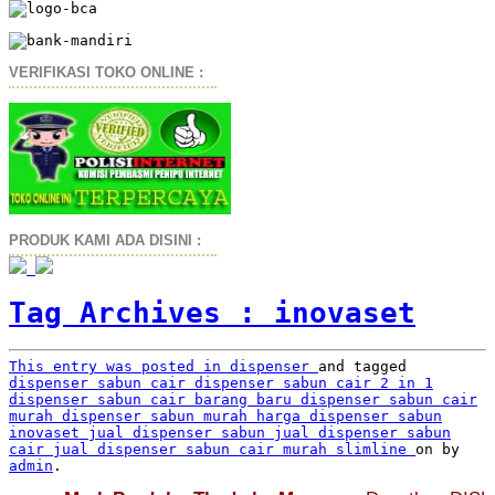
VERIFIKASI TOKO ONLINE :
PRODUK KAMI ADA DISINI :
Tag Archives :
inovaset
This entry was posted in
dispenser
and tagged
dispenser sabun cair
dispenser sabun cair 2 in 1
dispenser sabun cair barang baru
dispenser sabun cair
murah
dispenser sabun murah
harga dispenser sabun
inovaset
jual dispenser sabun
jual dispenser sabun
cair
jual dispenser sabun cair murah
slimline
on
by
admin
.