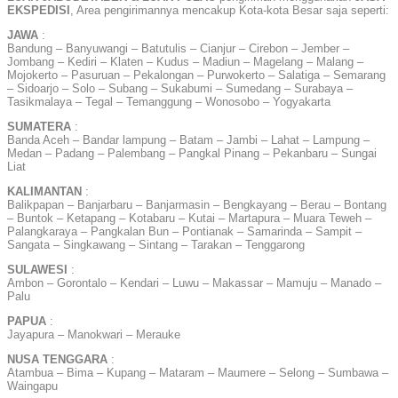
EKSPEDISI
, Area pengirimannya mencakup Kota-kota Besar saja seperti:
JAWA
:
Bandung – Banyuwangi – Batutulis – Cianjur – Cirebon – Jember –
Jombang – Kediri – Klaten – Kudus – Madiun – Magelang – Malang –
Mojokerto – Pasuruan – Pekalongan – Purwokerto – Salatiga – Semarang
– Sidoarjo – Solo – Subang – Sukabumi – Sumedang – Surabaya –
Tasikmalaya – Tegal – Temanggung – Wonosobo – Yogyakarta
SUMATERA
:
Banda Aceh – Bandar lampung – Batam – Jambi – Lahat – Lampung –
Medan – Padang – Palembang – Pangkal Pinang – Pekanbaru – Sungai
Liat
KALIMANTAN
:
Balikpapan – Banjarbaru – Banjarmasin – Bengkayang – Berau – Bontang
– Buntok – Ketapang – Kotabaru – Kutai – Martapura – Muara Teweh –
Palangkaraya – Pangkalan Bun – Pontianak – Samarinda – Sampit –
Sangata – Singkawang – Sintang – Tarakan – Tenggarong
SULAWESI
:
Ambon – Gorontalo – Kendari – Luwu – Makassar – Mamuju – Manado –
Palu
PAPUA
:
Jayapura – Manokwari – Merauke
NUSA TENGGARA
:
Atambua – Bima – Kupang – Mataram – Maumere – Selong – Sumbawa –
Waingapu