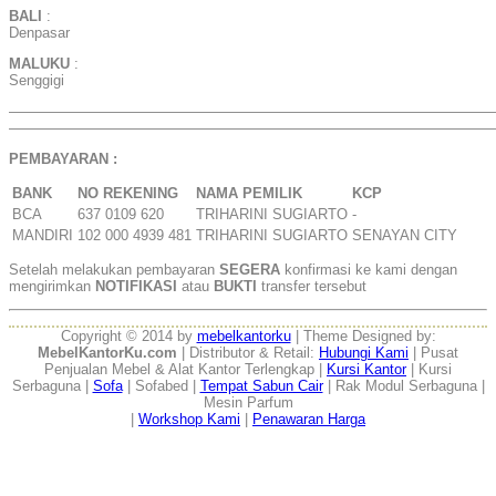
BALI
:
Denpasar
MALUKU
:
Senggigi
——————————————————————————————————
——————————————————————————————————
PEMBAYARAN :
BANK
NO REKENING
NAMA PEMILIK
KCP
BCA
637 0109 620
TRIHARINI SUGIARTO
-
MANDIRI
102 000 4939 481
TRIHARINI SUGIARTO
SENAYAN CITY
Setelah melakukan pembayaran
SEGERA
konfirmasi ke kami dengan
mengirimkan
NOTIFIKASI
atau
BUKTI
transfer tersebut
Copyright © 2014 by
mebelkantorku
| Theme Designed by:
MebelKantorKu.com
| Distributor & Retail:
Hubungi Kami
| Pusat
Penjualan Mebel & Alat Kantor Terlengkap |
Kursi Kantor
| Kursi
Serbaguna |
Sofa
| Sofabed |
Tempat Sabun Cair
| Rak Modul Serbaguna |
Mesin Parfum
|
Workshop Kami
|
Penawaran Harga