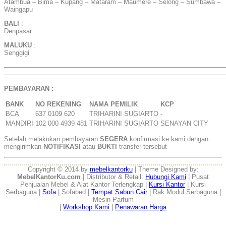
Atambua – Bima – Kupang – Mataram – Maumere – Selong – Sumbawa –
Waingapu
BALI
:
Denpasar
MALUKU
:
Senggigi
——————————————————————————————————
——————————————————————————————————
PEMBAYARAN :
BANK
NO REKENING
NAMA PEMILIK
KCP
BCA
637 0109 620
TRIHARINI SUGIARTO
-
MANDIRI
102 000 4939 481
TRIHARINI SUGIARTO
SENAYAN CITY
Setelah melakukan pembayaran
SEGERA
konfirmasi ke kami dengan
mengirimkan
NOTIFIKASI
atau
BUKTI
transfer tersebut
Copyright © 2014 by
mebelkantorku
| Theme Designed by:
MebelKantorKu.com
| Distributor & Retail:
Hubungi Kami
| Pusat
Penjualan Mebel & Alat Kantor Terlengkap |
Kursi Kantor
| Kursi
Serbaguna |
Sofa
| Sofabed |
Tempat Sabun Cair
| Rak Modul Serbaguna |
Mesin Parfum
|
Workshop Kami
|
Penawaran Harga