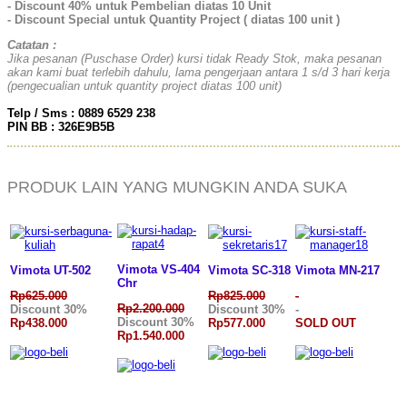
- Discount 40% untuk Pembelian diatas 10 Unit
- Discount Special untuk Quantity Project ( diatas 100 unit )
Catatan :
Jika pesanan (Puschase Order) kursi tidak Ready Stok, maka pesanan
akan kami buat terlebih dahulu, lama pengerjaan antara 1 s/d 3 hari kerja
(pengecualian untuk quantity project diatas 100 unit)
Telp / Sms : 0889 6529 238
PIN BB : 326E9B5B
PRODUK LAIN YANG MUNGKIN ANDA SUKA
Vimota VS-404
Vimota UT-502
Vimota SC-318
Vimota MN-217
Chr
Rp625.000
Rp825.000
-
Rp2.200.000
Discount 30%
Discount 30%
-
Discount 30%
Rp438.000
Rp577.000
SOLD OUT
Rp1.540.000