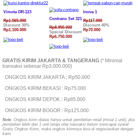
Vimota DR-123
Inova 1
Contrano Set 321
Rp1.565.000
Rp117.000
Discount 30%
Discount 40%
Rp8.950.000
Rp1.100.000
Rp70.000
Special Discount
Rp6.750.000
GRATIS KIRIM JAKARTA & TANGERANG
(* Minimal
transaksi sebesar Rp3.000.000)
ONGKOS KIRIM JAKARTA : Rp50.000
ONGKOS KIRIM BEKASI : Rp75.000
ONGKOS KIRIM DEPOK : Rp85.000
ONGKOS KIRIM BOGOR : Rp125.000
Note
: Ongkos kirim diatas hanya untuk pembelian retail (misal 1 unit), jika
pembelian lebih dari 1 unit tetapi nilai transaksi belum mencapai syarat
Gratis Ongkos Kirim, maka ongkos kirimnya bisa di negosiasikan dengan
kami