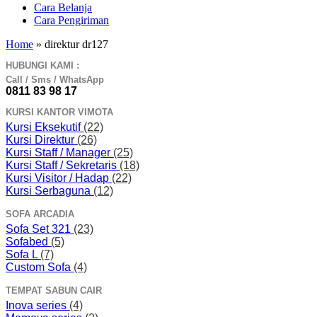
Cara Belanja
Cara Pengiriman
Home
»
direktur dr127
HUBUNGI KAMI :
Call / Sms / WhatsApp
0811 83 98 17
KURSI KANTOR VIMOTA
Kursi Eksekutif
(22)
Kursi Direktur
(26)
Kursi Staff / Manager
(25)
Kursi Staff / Sekretaris
(18)
Kursi Visitor / Hadap
(22)
Kursi Serbaguna
(12)
SOFA ARCADIA
Sofa Set 321
(23)
Sofabed
(5)
Sofa L
(7)
Custom Sofa
(4)
TEMPAT SABUN CAIR
Inova series
(4)