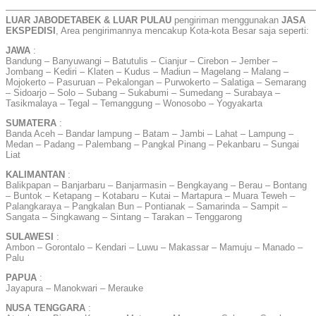
——————————————————————————————————
LUAR JABODETABEK & LUAR PULAU
pengiriman menggunakan
JASA
EKSPEDISI
, Area pengirimannya mencakup Kota-kota Besar saja seperti:
JAWA
:
Bandung – Banyuwangi – Batutulis – Cianjur – Cirebon – Jember –
Jombang – Kediri – Klaten – Kudus – Madiun – Magelang – Malang –
Mojokerto – Pasuruan – Pekalongan – Purwokerto – Salatiga – Semarang
– Sidoarjo – Solo – Subang – Sukabumi – Sumedang – Surabaya –
Tasikmalaya – Tegal – Temanggung – Wonosobo – Yogyakarta
SUMATERA
:
Banda Aceh – Bandar lampung – Batam – Jambi – Lahat – Lampung –
Medan – Padang – Palembang – Pangkal Pinang – Pekanbaru – Sungai
Liat
KALIMANTAN
:
Balikpapan – Banjarbaru – Banjarmasin – Bengkayang – Berau – Bontang
– Buntok – Ketapang – Kotabaru – Kutai – Martapura – Muara Teweh –
Palangkaraya – Pangkalan Bun – Pontianak – Samarinda – Sampit –
Sangata – Singkawang – Sintang – Tarakan – Tenggarong
SULAWESI
:
Ambon – Gorontalo – Kendari – Luwu – Makassar – Mamuju – Manado –
Palu
PAPUA
:
Jayapura – Manokwari – Merauke
NUSA TENGGARA
: