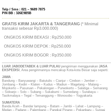
Telp / Sms : 021 – 9689 7875
PIN BB : 326E9B5B
GRATIS KIRIM JAKARTA & TANGERANG
(* Minimal
transaksi sebesar Rp3.000.000)
ONGKOS KIRIM BEKASI : Rp250.000
ONGKOS KIRIM DEPOK : Rp250.000
ONGKOS KIRIM BOGOR : Rp350.000
——————————————————————————————————
LUAR JABODETABEK & LUAR PULAU
pengiriman menggunakan
JASA
EKSPEDISI
, Area pengirimannya mencakup Kota-kota Besar saja seperti:
JAWA
:
Bandung – Banyuwangi – Batutulis – Cianjur – Cirebon – Jember –
Jombang – Kediri – Klaten – Kudus – Madiun – Magelang – Malang –
Mojokerto – Pasuruan – Pekalongan – Purwokerto – Salatiga – Semarang
– Sidoarjo – Solo – Subang – Sukabumi – Sumedang – Surabaya –
Tasikmalaya – Tegal – Temanggung – Wonosobo – Yogyakarta
SUMATERA
:
Banda Aceh – Bandar lampung – Batam – Jambi – Lahat – Lampung –
Medan – Padang – Palembang – Pangkal Pinang – Pekanbaru – Sungai