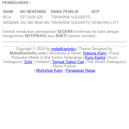
PEMBAYARAN :
BANK
NO REKENING
NAMA PEMILIK
KCP
BCA
637 0109 620
TRIHARINI SUGIARTO
-
MANDIRI
102 000 4939 481
TRIHARINI SUGIARTO
SENAYAN CITY
Setelah melakukan pembayaran
SEGERA
konfirmasi ke kami dengan
mengirimkan
NOTIFIKASI
atau
BUKTI
transfer tersebut
Copyright © 2014 by
mebelkantorku
| Theme Designed by:
MebelKantorKu.com
| Distributor & Retail:
Hubungi Kami
| Pusat
Penjualan Mebel & Alat Kantor Terlengkap |
Kursi Kantor
| Kursi
Serbaguna |
Sofa
| Sofabed |
Tempat Sabun Cair
| Rak Modul Serbaguna |
Mesin Parfum
|
Workshop Kami
|
Penawaran Harga