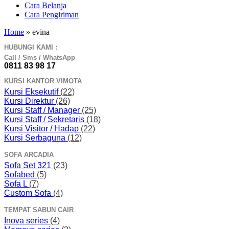
Cara Belanja
Cara Pengiriman
Home
»
evina
HUBUNGI KAMI :
Call / Sms / WhatsApp
0811 83 98 17
KURSI KANTOR VIMOTA
Kursi Eksekutif
(22)
Kursi Direktur
(26)
Kursi Staff / Manager
(25)
Kursi Staff / Sekretaris
(18)
Kursi Visitor / Hadap
(22)
Kursi Serbaguna
(12)
SOFA ARCADIA
Sofa Set 321
(23)
Sofabed
(5)
Sofa L
(7)
Custom Sofa
(4)
TEMPAT SABUN CAIR
Inova series
(4)