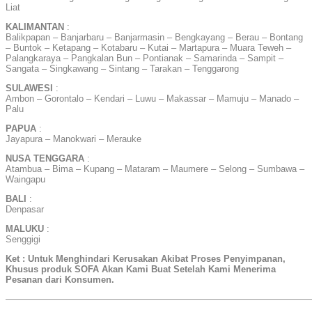
Liat
KALIMANTAN
:
Balikpapan – Banjarbaru – Banjarmasin – Bengkayang – Berau – Bontang
– Buntok – Ketapang – Kotabaru – Kutai – Martapura – Muara Teweh –
Palangkaraya – Pangkalan Bun – Pontianak – Samarinda – Sampit –
Sangata – Singkawang – Sintang – Tarakan – Tenggarong
SULAWESI
:
Ambon – Gorontalo – Kendari – Luwu – Makassar – Mamuju – Manado –
Palu
PAPUA
:
Jayapura – Manokwari – Merauke
NUSA TENGGARA
:
Atambua – Bima – Kupang – Mataram – Maumere – Selong – Sumbawa –
Waingapu
BALI
:
Denpasar
MALUKU
:
Senggigi
Ket : Untuk Menghindari Kerusakan Akibat Proses Penyimpanan,
Khusus produk SOFA Akan Kami Buat Setelah Kami Menerima
Pesanan dari Konsumen.
——————————————————————————————————