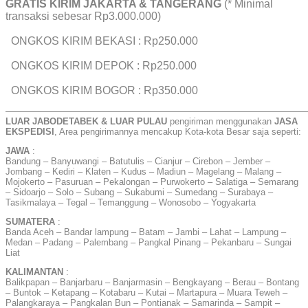
GRATIS KIRIM JAKARTA & TANGERANG
(* Minimal
transaksi sebesar Rp3.000.000)
ONGKOS KIRIM BEKASI : Rp250.000
ONGKOS KIRIM DEPOK : Rp250.000
ONGKOS KIRIM BOGOR : Rp350.000
——————————————————————————————————
LUAR JABODETABEK & LUAR PULAU
pengiriman menggunakan
JASA
EKSPEDISI
, Area pengirimannya mencakup Kota-kota Besar saja seperti:
JAWA
:
Bandung – Banyuwangi – Batutulis – Cianjur – Cirebon – Jember –
Jombang – Kediri – Klaten – Kudus – Madiun – Magelang – Malang –
Mojokerto – Pasuruan – Pekalongan – Purwokerto – Salatiga – Semarang
– Sidoarjo – Solo – Subang – Sukabumi – Sumedang – Surabaya –
Tasikmalaya – Tegal – Temanggung – Wonosobo – Yogyakarta
SUMATERA
:
Banda Aceh – Bandar lampung – Batam – Jambi – Lahat – Lampung –
Medan – Padang – Palembang – Pangkal Pinang – Pekanbaru – Sungai
Liat
KALIMANTAN
:
Balikpapan – Banjarbaru – Banjarmasin – Bengkayang – Berau – Bontang
– Buntok – Ketapang – Kotabaru – Kutai – Martapura – Muara Teweh –
Palangkaraya – Pangkalan Bun – Pontianak – Samarinda – Sampit –