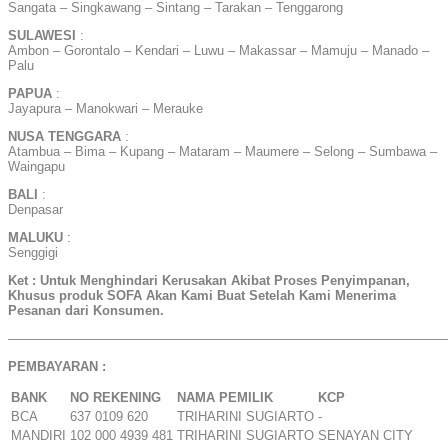
Sangata – Singkawang – Sintang – Tarakan – Tenggarong
SULAWESI
:
Ambon – Gorontalo – Kendari – Luwu – Makassar – Mamuju – Manado –
Palu
PAPUA
:
Jayapura – Manokwari – Merauke
NUSA TENGGARA
:
Atambua – Bima – Kupang – Mataram – Maumere – Selong – Sumbawa –
Waingapu
BALI
:
Denpasar
MALUKU
:
Senggigi
Ket : Untuk Menghindari Kerusakan Akibat Proses Penyimpanan,
Khusus produk SOFA Akan Kami Buat Setelah Kami Menerima
Pesanan dari Konsumen.
——————————————————————————————————
PEMBAYARAN :
BANK
NO REKENING
NAMA PEMILIK
KCP
BCA
637 0109 620
TRIHARINI SUGIARTO
-
MANDIRI
102 000 4939 481
TRIHARINI SUGIARTO
SENAYAN CITY