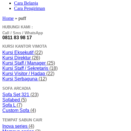
Cara Belanja
Cara Pengiriman
Home
»
puff
HUBUNGI KAMI :
Call / Sms / WhatsApp
0811 83 98 17
KURSI KANTOR VIMOTA
Kursi Eksekutif
(22)
Kursi Direktur
(26)
Kursi Staff / Manager
(25)
Kursi Staff / Sekretaris
(18)
Kursi Visitor / Hadap
(22)
Kursi Serbaguna
(12)
SOFA ARCADIA
Sofa Set 321
(23)
Sofabed
(5)
Sofa L
(7)
Custom Sofa
(4)
TEMPAT SABUN CAIR
Inova series
(4)