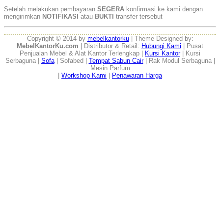
Setelah melakukan pembayaran
SEGERA
konfirmasi ke kami dengan
mengirimkan
NOTIFIKASI
atau
BUKTI
transfer tersebut
Copyright © 2014 by
mebelkantorku
| Theme Designed by:
MebelKantorKu.com
| Distributor & Retail:
Hubungi Kami
| Pusat
Penjualan Mebel & Alat Kantor Terlengkap |
Kursi Kantor
| Kursi
Serbaguna |
Sofa
| Sofabed |
Tempat Sabun Cair
| Rak Modul Serbaguna |
Mesin Parfum
|
Workshop Kami
|
Penawaran Harga