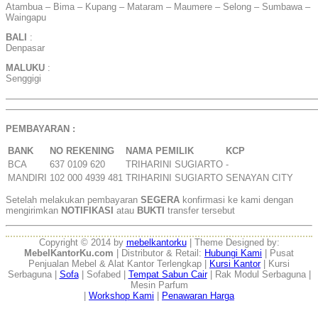
Atambua – Bima – Kupang – Mataram – Maumere – Selong – Sumbawa –
Waingapu
BALI
:
Denpasar
MALUKU
:
Senggigi
——————————————————————————————————
——————————————————————————————————
PEMBAYARAN :
BANK
NO REKENING
NAMA PEMILIK
KCP
BCA
637 0109 620
TRIHARINI SUGIARTO
-
MANDIRI
102 000 4939 481
TRIHARINI SUGIARTO
SENAYAN CITY
Setelah melakukan pembayaran
SEGERA
konfirmasi ke kami dengan
mengirimkan
NOTIFIKASI
atau
BUKTI
transfer tersebut
Copyright © 2014 by
mebelkantorku
| Theme Designed by:
MebelKantorKu.com
| Distributor & Retail:
Hubungi Kami
| Pusat
Penjualan Mebel & Alat Kantor Terlengkap |
Kursi Kantor
| Kursi
Serbaguna |
Sofa
| Sofabed |
Tempat Sabun Cair
| Rak Modul Serbaguna |
Mesin Parfum
|
Workshop Kami
|
Penawaran Harga