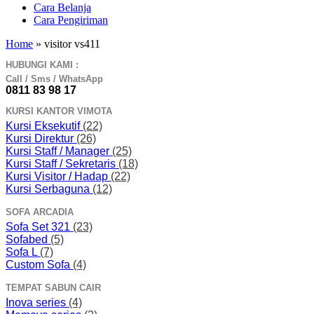
Cara Belanja
Cara Pengiriman
Home
»
visitor vs411
HUBUNGI KAMI :
Call / Sms / WhatsApp
0811 83 98 17
KURSI KANTOR VIMOTA
Kursi Eksekutif
(22)
Kursi Direktur
(26)
Kursi Staff / Manager
(25)
Kursi Staff / Sekretaris
(18)
Kursi Visitor / Hadap
(22)
Kursi Serbaguna
(12)
SOFA ARCADIA
Sofa Set 321
(23)
Sofabed
(5)
Sofa L
(7)
Custom Sofa
(4)
TEMPAT SABUN CAIR
Inova series
(4)