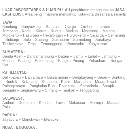
——————————————————————————————————
LUAR JABODETABEK & LUAR PULAU
pengiriman menggunakan
JASA
EKSPEDISI
, Area pengirimannya mencakup Kota-kota Besar saja seperti:
JAWA
:
Bandung – Banyuwangi – Batutulis – Cianjur – Cirebon – Jember –
Jombang – Kediri – Klaten – Kudus – Madiun – Magelang – Malang –
Mojokerto – Pasuruan – Pekalongan – Purwokerto – Salatiga – Semarang
– Sidoarjo – Solo – Subang – Sukabumi – Sumedang – Surabaya –
Tasikmalaya – Tegal – Temanggung – Wonosobo – Yogyakarta
SUMATERA
:
Banda Aceh – Bandar lampung – Batam – Jambi – Lahat – Lampung –
Medan – Padang – Palembang – Pangkal Pinang – Pekanbaru – Sungai
Liat
KALIMANTAN
:
Balikpapan – Banjarbaru – Banjarmasin – Bengkayang – Berau – Bontang
– Buntok – Ketapang – Kotabaru – Kutai – Martapura – Muara Teweh –
Palangkaraya – Pangkalan Bun – Pontianak – Samarinda – Sampit –
Sangata – Singkawang – Sintang – Tarakan – Tenggarong
SULAWESI
:
Ambon – Gorontalo – Kendari – Luwu – Makassar – Mamuju – Manado –
Palu
PAPUA
:
Jayapura – Manokwari – Merauke
NUSA TENGGARA
: